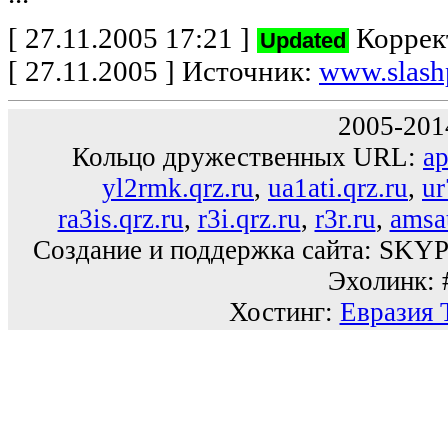
[
27.11.2005 17:21
]
Коррек
Updated
[ 27.11.2005 ] Источник:
www.slash
2005-201
Кольцо дружественных URL:
ap
yl2rmk.qrz.ru
,
ua1ati.qrz.ru
,
ur
ra3is.qrz.ru
,
r3i.qrz.ru
,
r3r.ru
,
amsat
Создание и поддержка сайта:
SKYP
Эхолинк: 
Хостинг:
Евразия 