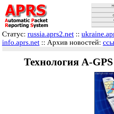
Н
Статус:
russia.aprs2.net
::
ukraine.ap
info.aprs.net
:: Архив новостей:
ссы
Технология A-GPS